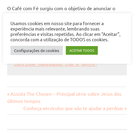
O Café com Fé surgiu com o objetivo de anunciar o
Evangelho de Jesus Cristo por meio de palavras de fé
baseadas na Bíblia Sagrada.
Usamos cookies em nosso site para fornecer a
experiência mais relevante, lembrando suas
preferências e visitas repetidas. Ao clicar em “Aceitar”,
Aqui, você encontra versículos bíblicos, devocionais,
concorda com a utilização de TODOS os cookies.
notícias e curiosidades que agreguem em sua vida.
Configurações de cookies
ACEITAR TODOS
Continue navegando com a gente!
Previous
Navegação
Assista The Chosen – Principal série sobre Jesus dos
Post:
últimos tempos
de
Next
Conheça versículos que vão te ajudar a perdoar
Post:
Post