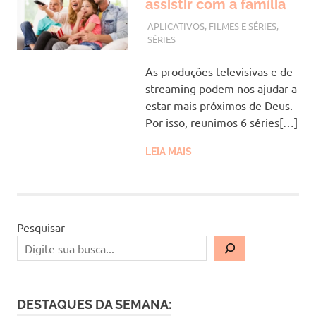
assistir com a família
NOVEMBRO 14, 2022
VANESSA
APLICATIVOS
,
FILMES E SÉRIES
,
SÉRIES
As produções televisivas e de
streaming podem nos ajudar a
estar mais próximos de Deus.
Por isso, reunimos 6 séries[…]
LEIA MAIS
Pesquisar
DESTAQUES DA SEMANA: