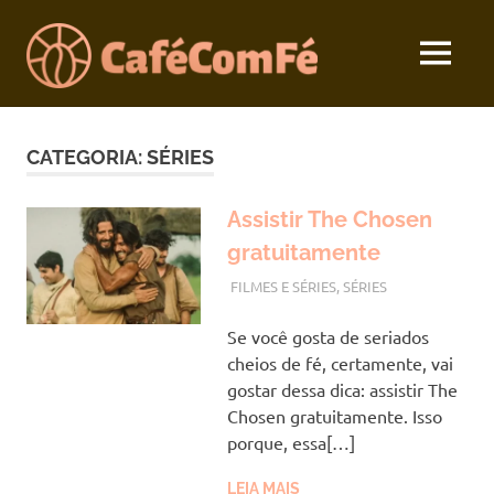
Skip
to
MENU
content
Seu
Café
Devocional
Diário
CATEGORIA:
SÉRIES
com
Fé
Assistir The Chosen
gratuitamente
DEZEMBRO 14, 2022
VANESSA
FILMES E SÉRIES
,
SÉRIES
Se você gosta de seriados
cheios de fé, certamente, vai
gostar dessa dica: assistir The
Chosen gratuitamente. Isso
porque, essa[…]
LEIA MAIS