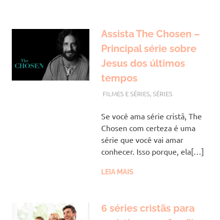
Assista The Chosen –
Principal série sobre
Jesus dos últimos
tempos
NOVEMBRO 27, 2022
VANESSA
FILMES E SÉRIES
,
SÉRIES
Se você ama série cristã, The
Chosen com certeza é uma
série que você vai amar
conhecer. Isso porque, ela[…]
LEIA MAIS
6 séries cristãs para