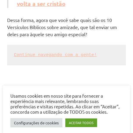
volta a ser cristão
Dessa forma, agora que você sabe quais são os 10
Versículos Bíblicos sobre amizade, que tal enviar um
deles para àquele seu amigo especial?
Continue navegando com a gente!
Usamos cookies em nosso site para fornecer a
experiência mais relevante, lembrando suas
preferências e visitas repetidas. Ao clicar em “Aceitar”,
concorda com a utilização de TODOS os cookies.
Previous
Navegação
Faça um devocional produtivo
Post:
Next
Texto de aniversário para a melhor amiga
Configurações de cookies
ACEITAR TODOS
de
Post: