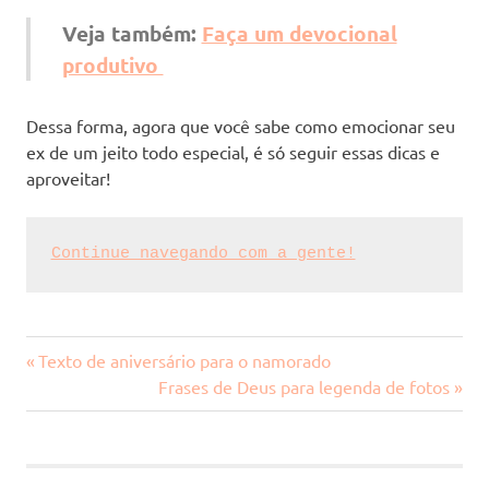
Veja também:
Faça um devocional
produtivo
Dessa forma, agora que você sabe como emocionar seu
ex de um jeito todo especial, é só seguir essas dicas e
aproveitar!
Continue navegando com a gente!
Previous
Navegação
Texto de aniversário para o namorado
Post:
Next
Frases de Deus para legenda de fotos
de
Post:
Post