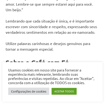
amor. Lembre-se que sempre estarei aqui para você.
Um beijo.”
Lembrando que cada situação é única, e é importante
escrever com sinceridade e respeito, expressando seus
verdadeiros sentimentos em relação ao ex-namorado.
Utilize palavras carinhosas e desejos genuínos para
tornar a mensagem especial.
Sobre o Café com Fé
Usamos cookies em nosso site para fornecer a
experiência mais relevante, lembrando suas
O Café com Fé surgiu com o objetivo de anunciar o
preferências e visitas repetidas. Ao clicar em “Aceitar”,
Evangelho de Jesus Cristo por meio de palavras de
concorda com a utilização de TODOS os cookies.
fé baseadas na Bíblia Sagrada. Aqui, você encontra
Configurações de cookies
ACEITAR TODOS
versículos bíblicos, devocionais, notícias e
curiosidades que agreguem em sua vida.