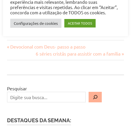
experiência mais relevante, lembrando suas
preferências e visitas repetidas. Ao clicar em “Aceitar”,
concorda com a utilização de TODOS os cookies.
Continue navegando com a gente!
Configurações de cookies
ACEITAR TODOS
Previous
Navegação
Devocional com Deus- passo a passo
Post:
Next
6 séries cristãs para assistir com a família
de
Post:
Post
Pesquisar
DESTAQUES DA SEMANA: