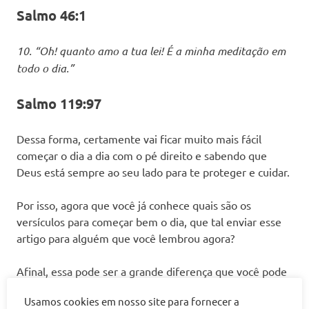
Salmo 46:1
10. “Oh! quanto amo a tua lei! É a minha meditação em
todo o dia.”
Salmo 119:97
Dessa forma, certamente vai ficar muito mais fácil
começar o dia a dia com o pé direito e sabendo que
Deus está sempre ao seu lado para te proteger e cuidar.
Por isso, agora que você já conhece quais são os
versículos para começar bem o dia, que tal enviar esse
artigo para alguém que você lembrou agora?
Afinal, essa pode ser a grande diferença que você pode
fazer na vida de uma pessoa que precisa se lembrar das
Usamos cookies em nosso site para fornecer a
maravilhas que Deus faz na vida de quem o busca.