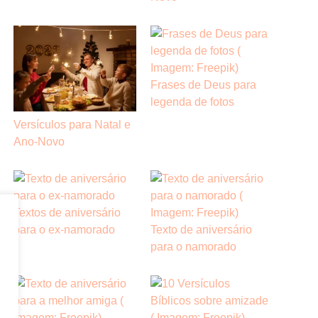
Frases de Deus para
legenda de fotos
Versículos para Natal e
Ano-Novo
Textos de aniversário
para o ex-namorado
Texto de aniversário
para o namorado