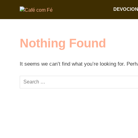
Skip
DEVOCIO
Café
to
Seu
content
Devocional
com
Diário
Nothing Found
Fé
It seems we can’t find what you’re looking for. Per
Search
for: