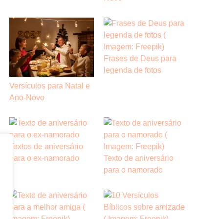
Frases de Deus para
legenda de fotos
Versículos para Natal e
Ano-Novo
Textos de aniversário
para o ex-namorado
Texto de aniversário
para o namorado