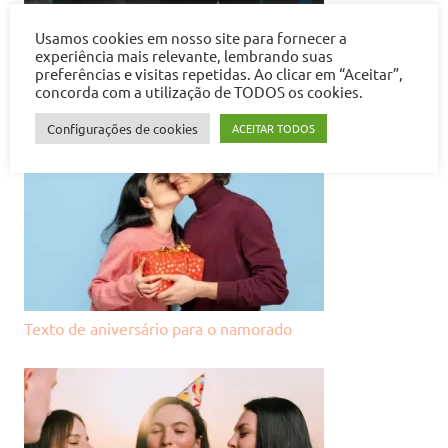
Usamos cookies em nosso site para fornecer a
experiência mais relevante, lembrando suas
Textos de aniversário para o ex-namorado
preferências e visitas repetidas. Ao clicar em “Aceitar”,
concorda com a utilização de TODOS os cookies.
Configurações de cookies
ACEITAR TODOS
Texto de aniversário para o namorado