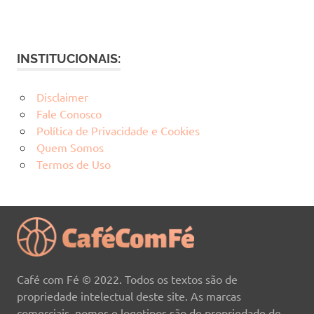
INSTITUCIONAIS:
Disclaimer
Fale Conosco
Política de Privacidade e Cookies
Quem Somos
Termos de Uso
Café com Fé © 2022. Todos os textos são de
propriedade intelectual deste site. As marcas
comerciais, nomes e logotipos são de propriedade de