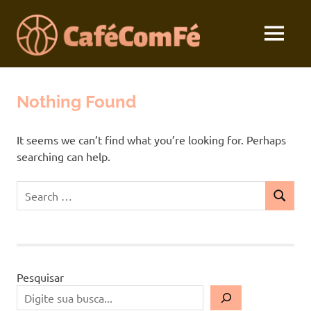
Skip
to
MENU
content
Seu
Café
Devocional
Diário
Nothing Found
com
Fé
It seems we can’t find what you’re looking for. Perhaps
searching can help.
Search
SEARCH
for:
Pesquisar