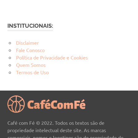
INSTITUCIONAIS:
Disclaimer
Fale Conosco
Política de Privacidade e Cookies
Quem Somos
Termos de Uso
Café com Fé © 2022. Todos os textos são de
propriedade intelectual deste site. As marcas
comerciais, nomes e logotipos são de propriedade de