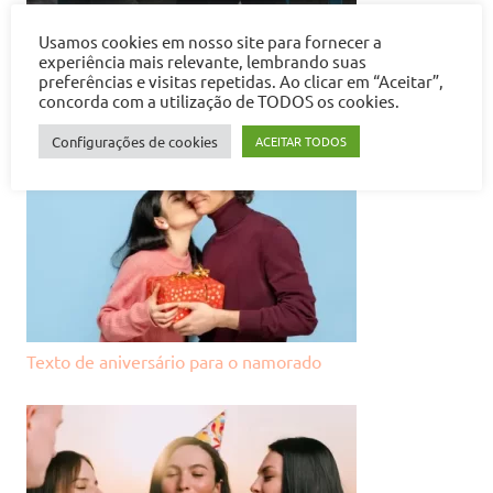
Usamos cookies em nosso site para fornecer a
experiência mais relevante, lembrando suas
Textos de aniversário para o ex-namorado
preferências e visitas repetidas. Ao clicar em “Aceitar”,
concorda com a utilização de TODOS os cookies.
Configurações de cookies
ACEITAR TODOS
Texto de aniversário para o namorado