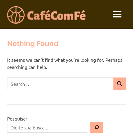
Skip
to
MENU
content
Seu
Café
Devocional
Diário
Nothing Found
com
Fé
It seems we can’t find what you’re looking for. Perhaps
searching can help.
Search
SEARCH
for:
Pesquisar