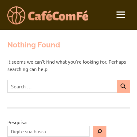
Skip
to
MENU
content
Seu
Café
Devocional
Diário
Nothing Found
com
Fé
It seems we can’t find what you’re looking for. Perhaps
searching can help.
Search
SEARCH
for:
Pesquisar