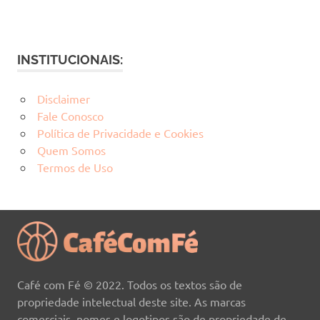
INSTITUCIONAIS:
Disclaimer
Fale Conosco
Política de Privacidade e Cookies
Quem Somos
Termos de Uso
Café com Fé © 2022. Todos os textos são de
propriedade intelectual deste site. As marcas
comerciais, nomes e logotipos são de propriedade de