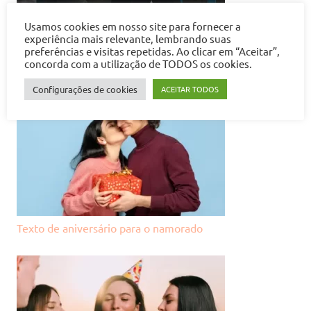
Usamos cookies em nosso site para fornecer a
experiência mais relevante, lembrando suas
Textos de aniversário para o ex-namorado
preferências e visitas repetidas. Ao clicar em “Aceitar”,
concorda com a utilização de TODOS os cookies.
Configurações de cookies
ACEITAR TODOS
Texto de aniversário para o namorado